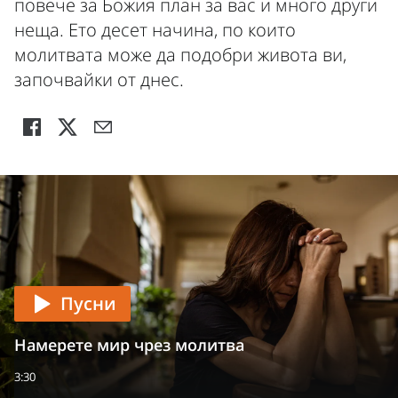
повече за Божия план за вас и много други
неща. Ето десет начина, по които
молитвата може да подобри живота ви,
започвайки от днес.
Пусни
Намерете мир чрез молитва
3:30