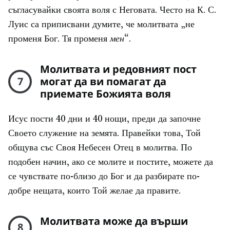
съгласувайки своята воля с Неговата. Често на К. С.
Луис са приписвани думите, че молитвата „не
променя Бог. Тя променя
мен
“.
Молитвата и редовният пост
7
могат да ви помагат да
приемате Божията воля
Исус пости 40 дни и 40 нощи, преди да започне
Своето служение на земята. Правейки това, Той
общува със Своя Небесен Отец в молитва. По
подобен начин, ако се молите и постите, можете да
се чувствате по-близо до Бог и да разбирате по-
добре нещата, които Той желае да правите.
Молитвата може да върши
8