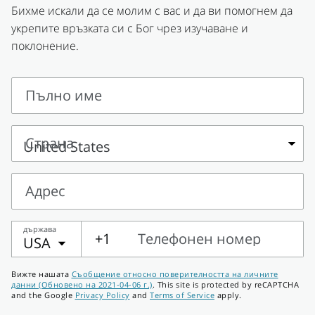
Бихме искали да се молим с вас и да ви помогнем да
укрепите връзката си с Бог чрез изучаване и
поклонение.
Пълно име
Пълно
име
Страна
Страна
Адрес
Адрес
държава
+1
Телефонен номер
USA
Телефонен
Вижте нашата
Съобщение относно поверителността на личните
номер
данни (Обновено на 2021-04-06 г.)
. This site is protected by reCAPTCHA
and the Google
Privacy Policy
and
Terms of Service
apply.