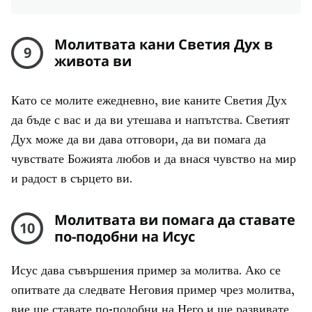
Молитвата кани Светия Дух в
9
живота ви
Като се молите ежедневно, вие каните Светия Дух
да бъде с вас и да ви утешава и напътства. Светият
Дух може да ви дава отговори, да ви помага да
чувствате Божията любов и да внася чувство на мир
и радост в сърцето ви.
Молитвата ви помага да ставате
10
по-подобни на Исус
Исус дава съвършения пример за молитва. Ако се
опитвате да следвате Неговия пример чрез молитва,
вие ще ставате по-подобни на Него и ще развивате