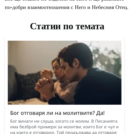
по-добри взаимоотношения с Него и Небесния Отец.
Статии по темата
Бог отговаря ли на молитвите? Да!
Бог винаги ни слуша, когато се молим. В Писанията
има безброй примери за молитви, които Бог е чул и
на които е отговорил. Той продължава да отговаря