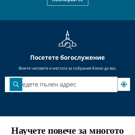
Съобщение относно поверителността на личните данни
(Обновено на 2021-04-06 г.)
Посетете богослужение
Вижте часовете и местата за събрания близо до вас.
Въведете пълен адрес
Въведете
пълен
адрес
Научете повече за многото