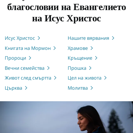
благословии на Евангелието
на Исус Христос
Исус Христос
Нашите вярвания
Книгата на Мормон
Храмове
Пророци
Кръщение
Вечни семейства
Прошка
Живот след смъртта
Цел на живота
Църква
Молитва