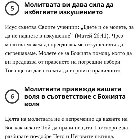
Молитвата ви дава сила да
5
избягвате изкушението
Исус съветва Своите ученици: „Бдете и се молете, за
да не паднете в изкушение“ (Матей 26:41). Чрез
молитва можем да преодоляваме изкушенията да
съгрешаваме. Молете се за Божията помощ, която да
ви предпазва от правенето на погрешни избори.
Това ще ви дава силата да вършите правилното.
Молитвата привежда вашата
6
воля в съответствие с Божията
воля
Целта на молитвата не е непременно да казвате на
Бог как искате Той да прави нещата. По-скоро е да
разбирате по-добре Него и Неговите пътища,