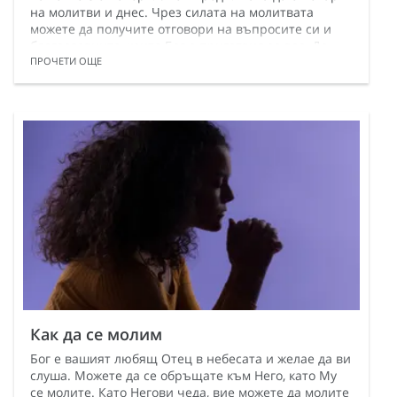
на молитви и днес. Чрез силата на молитвата
можете да получите отговори на въпросите си и
благословиите, които Бог е приготвил за вас. Да
отговаря на молитви е един от многото начини, по
ПРОЧЕТИ ОЩЕ
които Бог показва Своята любов.
Как да се молим
Бог е вашият любящ Отец в небесата и желае да ви
слуша. Можете да се обръщате към Него, като Му
се молите. Като Негови чеда, вие можете да молите