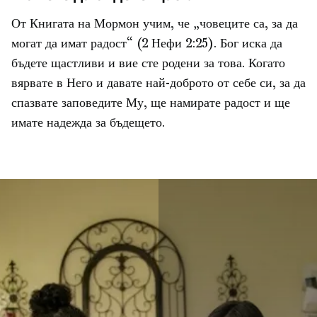
От Книгата на Мормон учим, че „човеците са, за да
могат да имат радост“ (2 Нефи 2:25). Бог иска да
бъдете щастливи и вие сте родени за това. Когато
вярвате в Него и давате най-доброто от себе си, за да
спазвате заповедите Му, ще намирате радост и ще
имате надежда за бъдещето.