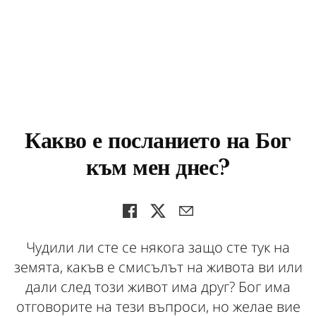
Какво е посланието на Бог
към мен днес?
Чудили ли сте се някога защо сте тук на
земята, какъв е смисълът на живота ви или
дали след този живот има друг? Бог има
отговорите на тези въпроси, но желае вие