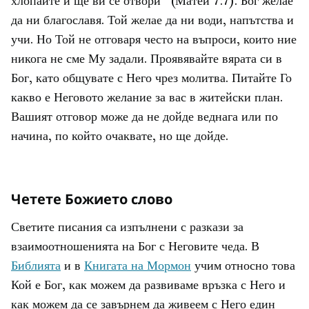
хлопайте и ще ви се отвори“ (Матей 7:7). Бог желае
да ни благославя. Той желае да ни води, напътства и
учи. Но Той не отговаря често на въпроси, които ние
никога не сме Му задали. Проявявайте вярата си в
Бог, като общувате с Него чрез молитва. Питайте Го
какво е Неговото желание за вас в житейски план.
Вашият отговор може да не дойде веднага или по
начина, по който очаквате, но ще дойде.
Четете Божието слово
Светите писания са изпълнени с разкази за
взаимоотношенията на Бог с Неговите чеда. В
Библията
и в
Книгата на Мормон
учим относно това
Кой е Бог, как можем да развиваме връзка с Него и
как можем да се завърнем да живеем с Него един