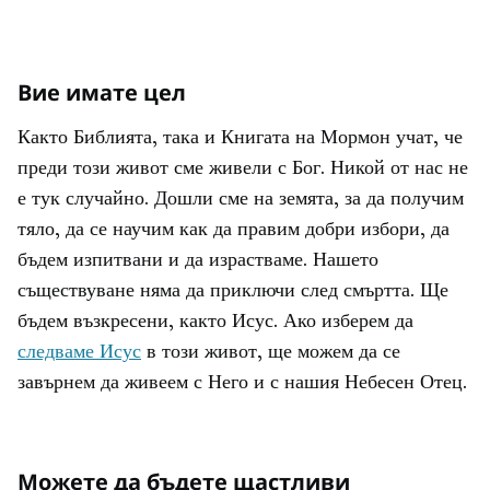
Вие имате цел
Както Библията, така и Книгата на Мормон учат, че
преди този живот сме живели с Бог. Никой от нас не
е тук случайно. Дошли сме на земята, за да получим
тяло, да се научим как да правим добри избори, да
бъдем изпитвани и да израстваме. Нашето
съществуване няма да приключи след смъртта. Ще
бъдем възкресени, както Исус. Ако изберем да
следваме Исус
в този живот, ще можем да се
завърнем да живеем с Него и с нашия Небесен Отец.
Можете да бъдете щастливи