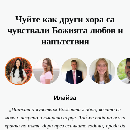
Чуйте как други хора са
чувствали Божията любов и
напътствия
Илайза
„Най-силно чувствам Божията любов, когато се
моля с искрено и смирено сърце. Той ме води на всяка
крачка по пътя, дори през всичките години, преди да