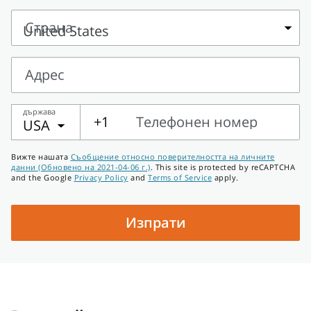
Пълно
име
Страна
Страна
Адрес
Адрес
държава
+1
Телефонен номер
USA
Телефонен
Вижте нашата
Съобщение относно поверителността на личните
номер
данни (Обновено на 2021-04-06 г.)
. This site is protected by reCAPTCHA
and the Google
Privacy Policy
and
Terms of Service
apply.
Изпрати