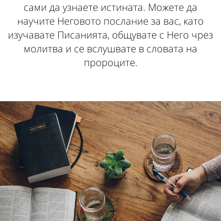
сами да узнаете истината. Можете да
научите Неговото послание за вас, като
изучавате Писанията, общувате с Него чрез
молитва и се вслушвате в словата на
пророците.