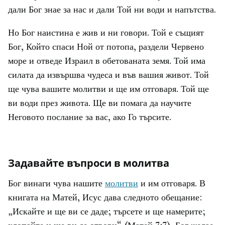
дали Бог знае за нас и дали Той ни води и напътства.
Но Бог наистина е жив и ни говори. Той е същият
Бог, Който спаси Ной от потопа, раздели Червено
море и отведе Израил в обетованата земя. Той има
силата да извършва чудеса и във вашия живот. Той
ще чува вашите молитви и ще им отговаря. Той ще
ви води през живота. Ще ви помага да научите
Неговото послание за вас, ако Го търсите.
Задавайте въпроси в молитва
Бог винаги чува нашите
молитви
и им отговаря. В
книгата на Матей, Исус дава следното обещание:
„Искайте и ще ви се даде; търсете и ще намерите;