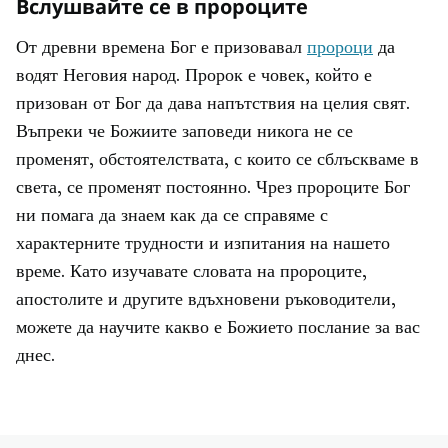
Вслушвайте се в пророците
От древни времена Бог е призовавал
пророци
да
водят Неговия народ. Пророк е човек, който е
призован от Бог да дава напътствия на целия свят.
Въпреки че Божиите заповеди никога не се
променят, обстоятелствата, с които се сблъскваме в
света, се променят постоянно. Чрез пророците Бог
ни помага да знаем как да се справяме с
характерните трудности и изпитания на нашето
време. Като изучавате словата на пророците,
апостолите и другите вдъхновени ръководители,
можете да научите какво е Божието послание за вас
днес.