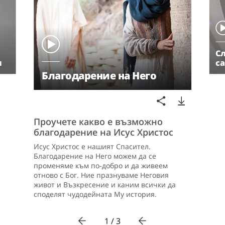
Сл
и
са
Благодарение на Него
Проучете какво е възможно
благодарение на Исус Христос
Исус Христос е нашият Спасител.
Благодарение на Него можем да се
променяме към по-добро и да живеем
отново с Бог. Ние празнуваме Неговия
живот и Възкресение и каним всички да
споделят чудодейната Му история.
1 / 3