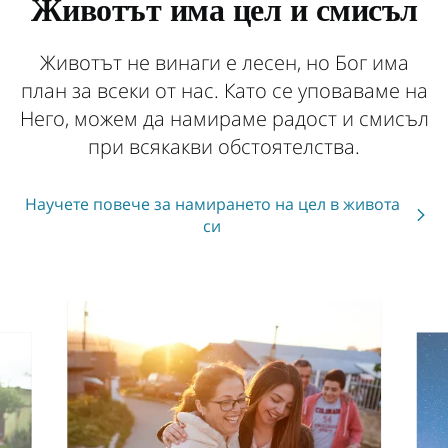
Животът има цел и смисъл
Бог е с вас
Животът не винаги е лесен, но Бог има
план за всеки от нас. Като се уповаваме на
Него, можем да намираме радост и смисъл
Бог ви обича
при всякакви обстоятелства.
Научете повече за намирането на цел в живота
си