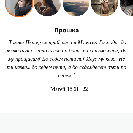
Прошка
„Тогава Петър се приближи и Му каза: Господи, до
колко пъти, като съгреши брат ми спрямо мене, да
му прощавам? До седем пъти ли? Исус му каза: Не
ти казвам до седем пъти, а до седемдесет пъти по
седем.“
– Матей 18:21–22