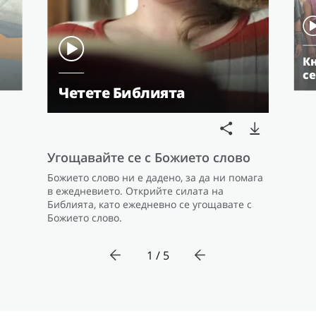
Кн
с
Четете Библията
Угощавайте се с Божието слово
Божието слово ни е дадено, за да ни помага
в ежедневието. Открийте силата на
Библията, като ежедневно се угощавате с
Божието слово.
1 / 5