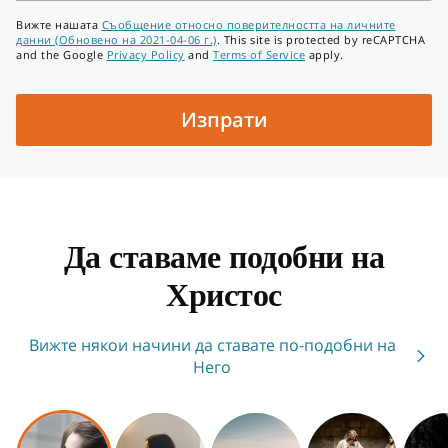
Телефонен
Вижте нашата
Съобщение относно поверителността на личните
номер
данни (Обновено на 2021-04-06 г.)
. This site is protected by reCAPTCHA
and the Google
Privacy Policy
and
Terms of Service
apply.
Изпрати
Да ставаме подобни на
Христос
Вижте някои начини да ставате по-подобни на
Него