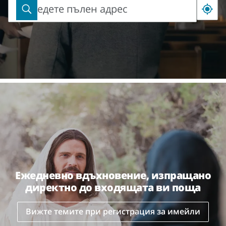
Въведете пълен адрес
Въведете
пълен
адрес
Ежедневно вдъхновение, изпращано
директно до входящата ви поща
Вижте темите при регистрация за имейли