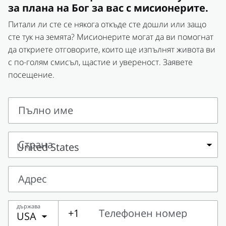
за плана на Бог за вас с мисионерите.
Питали ли сте се някога откъде сте дошли или защо
сте тук на земята? Мисионерите могат да ви помогнат
да откриете отговорите, които ще изпълнят живота ви
с по-голям смисъл, щастие и увереност. Заявете
посещение.
Пълно име
Пълно
име
Страна
Страна
Адрес
Адрес
държава
+1
Телефонен номер
USA