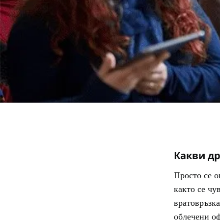
Какви др
Просто се о
както се чу
вратовръзка
облечени о