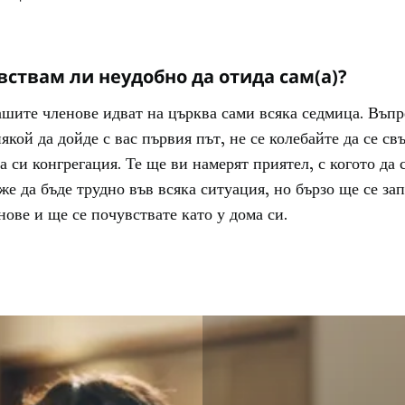
вствам ли неудобно да отида сам(а)?
шите членове идват на църква сами всяка седмица. Въпр
някой да дойде с вас първия път, не се колебайте да се св
а си конгрегация. Те ще ви намерят приятел, с когото да 
же да бъде трудно във всяка ситуация, но бързо ще се зап
нове и ще се почувствате като у дома си.