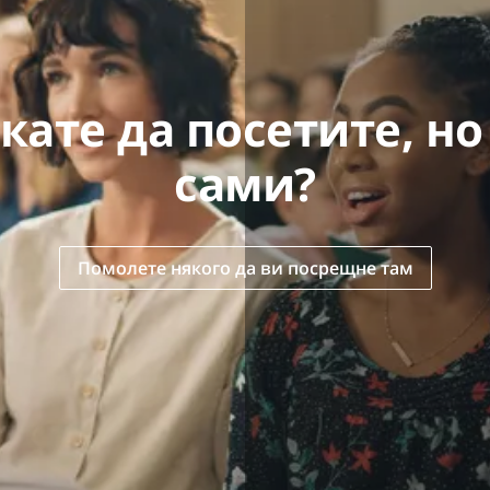
кате да посетите, но
сами?
Помолете някого да ви посрещне там