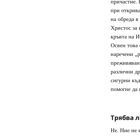
причастие. 
при открива
на обреда в
Христос за 
кръвта на И
Освен това 
наречени „р
преживявани
различни др
сигурни къд
помогне да 
Трябва л
Не. Ние не 