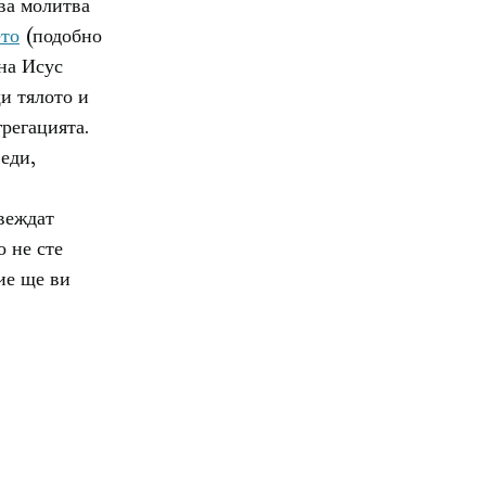
ва молитва
ето
(подобно
на Исус
и тялото и
грегацията.
еди,
веждат
о не сте
ие ще ви