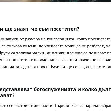
и ще знаят, че съм посетител?
но зависи от размера на конгрегацията, която посещавате
 са толкова големи, че членовете може да не разберат, че
Други са толкова малки, че всички членове се познават п
ят и приветстват новодошлия. Така или иначе, не се коле
 или да зададете въпроси. Всички ще се радват, че сте та
едставляват богослуженията и колко дълг
ават?
ето се състои от две части. Първият час се нарича събра