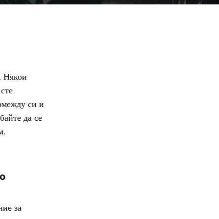
. Някои
 сте
омежду си и
байте да се
м.
о
ние за