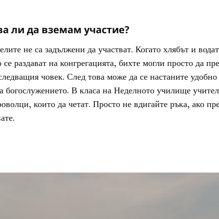
а ли да вземам участие?
елите не са задължени да участват. Когато хлябът и водат
 се раздават на конгрегацията, бихте могли просто да пр
следващия човек. След това може да се настаните удобно 
а богослужението. В класа на Неделното училище учител
роволци, които да четат. Просто не вдигайте ръка, ако п
ате.