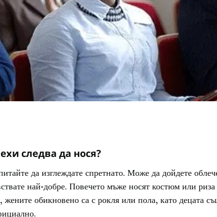
ехи следва да нося?
питайте да изглеждате спретнато. Може да дойдете облеч
вствате най-добре. Повечето мъже носят костюм или риза 
, жените обикновено са с рокля или пола, като децата съ
фициално.