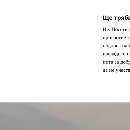
Ще трябв
Не. Посетит
причастието
подноса на 
насладите н
пита за доб
да не участв