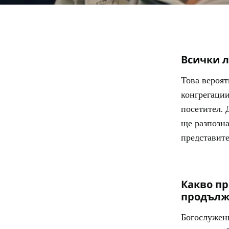
Всички л
Това вероят
конгрегации
посетител. 
ще разпозна
представите
Какво пр
продълж
Богослужени