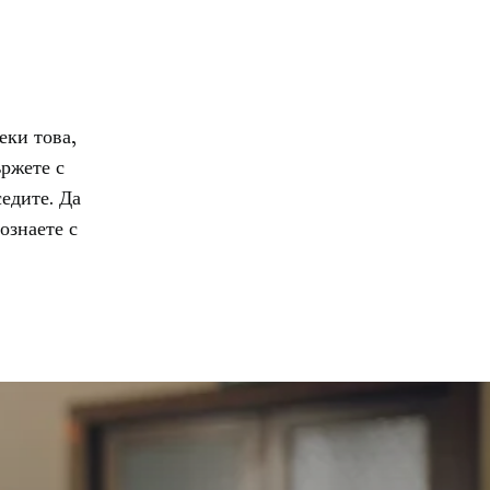
еки това,
ържете с
седите. Да
ознаете с