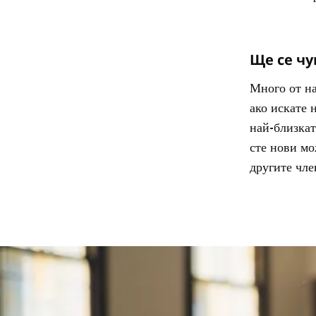
Ще се чу
Много от на
ако искате 
най-близкат
сте нови мо
другите чле