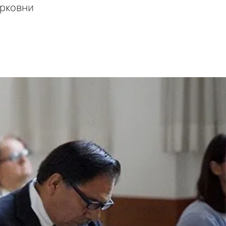
ърковни