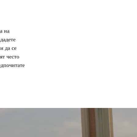
а на
едадете
и да се
ят често
редпочитате