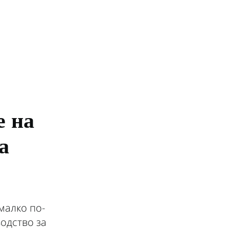
е на
а
малко по-
водство за