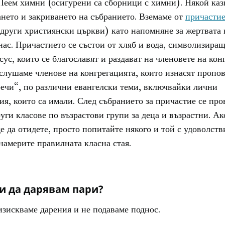
Пеем химни (осигурени са сборници с химни). Някой каз
нето и закриването на събранието. Вземаме от
причасти
 други християнски църкви) като напомняне за жертвата 
нас. Причастието се състои от хляб и вода, символизиращ
сус, които се благославят и раздават на членовете на кон
слушаме членове на конгрегацията, които изнасят пропов
ечи“, по различни евангелски теми, включвайки лични
я, които са имали. След събранието за причастие се про
уги класове по възрастови групи за деца и възрастни. Ак
е да отидете, просто попитайте някого и той с удоволств
намерите правилната класна стая.
и да дарявам пари?
изискваме дарения и не подаваме поднос.