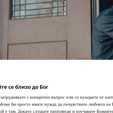
те се близо до Бог
затруднявате с конкретен въпрос или се нуждаете от нап
Може би просто имате нужда да почувствате любовта на 
Той е там. Докато слушате проповеди и изучавате Божиит