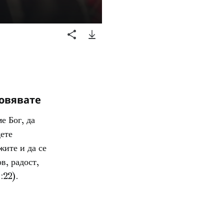
новявате
е Бог, да
ете
жите и да се
в, радост,
:22).