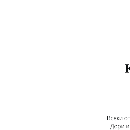
Всеки о
Дори и