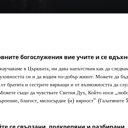
вните богослужения вие учите и се вдъх
 научаваме в Църквата, ни дава напътствия как да следвам
уховността си и да водим по-добър живот. Можете да бъд
от братята и сестрите вярващи и от възможността да слу
Можете също да чувствате Светия Дух, Който носи „любо
ърпение, благост, милосърдие (и) вярност“ (Галатяните 5
те се свързани, подкрепяни и разбирани