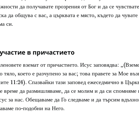
жности да получавате прозрения от Бог и да се чувствате
ска да общува с вас, а църквата е място, където да чувате
ма си.
участие в причастието
леновете вземат от причастието. Исус заповядва: „(Вземе
о тяло, което е разчупено за вас; това правете за Мое в
ите 11:24). Спазвайки тази заповед ежеседмично в Църкв
 време да размишляваме, да се молим и да си спомняме 
ус за нас. Обещаваме да Го следваме и да търсим вдъхно
аваме по-подобни на Него.