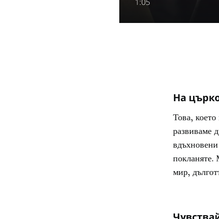
1:05
На църко
Това, което
развиваме д
вдъхновени 
покланяте. 
мир, дългот
Чувствай