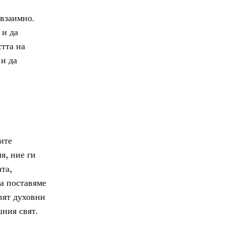
 взаимно.
 и да
стта на
 и да
ите
я, ние ги
та,
а поставяме
вят духовни
ния свят.