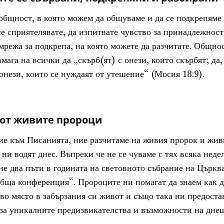
общност, в която можем да общуваме и да се подкрепяме
е сприятелявате, да изпитвате чувство за принадлежност
мрежа за подкрепа, на която можете да разчитате. Общно
мага на всички да „скърб(ят) с онези, които скърбят; да,
онези, които се нуждаят от утешение“ (Мосия 18:9).
 от живите пророци
ие към Писанията, ние разчитаме на живия пророк и жив
 ни водят днес. Въпреки че не се чуваме с тях всяка недел
е два пъти в годината на световното събрание на Църква
бща конференция“. Пророците ни помагат да знаем как д
во място в забързания си живот и също така ни предоста
за уникалните предизвикателства и възможности на днеш