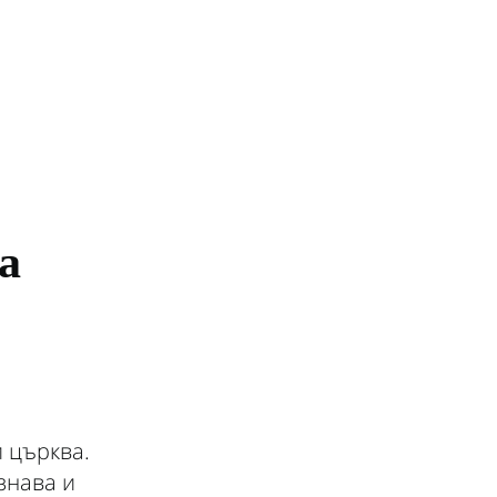
а
 църква.
знава и