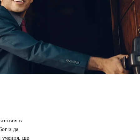
ътствия в
Бог и да
е учения, ще