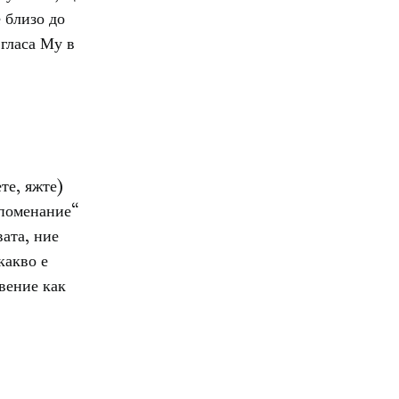
 близо до
 гласа Му в
те, яжте)
ъзпоменание“
ата, ние
какво е
вение как