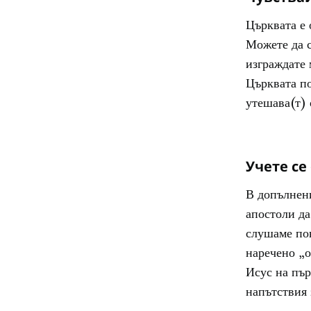
Църквата е 
Можете да с
изграждате 
Църквата по
утешава(т) 
Учете се
В допълнен
апостоли да
слушаме пон
наречено „о
Исус на пър
напътствия 