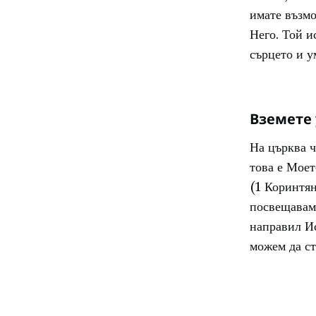
имате възмо
Него. Той и
сърцето и у
Вземете 
На църква ч
това е Моет
(1 Коринтян
посвещаваме
направил Ис
можем да ст