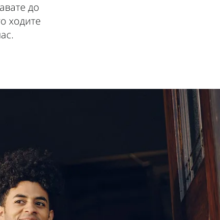
авате до
то ходите
ас.