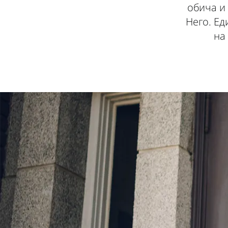
обича и
Него. Ед
на