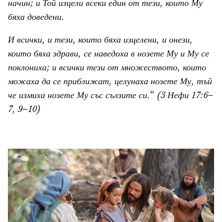
начин; и Той изцели всеки един от тези, които Му
бяха доведени.
И всички, и тези, които бяха изцелени, и онези,
които бяха здрави, се наведоха в нозете Му и Му се
поклониха; и всички тези от множеството, които
можаха да се приближат, целунаха нозете Му, тъй
че измиха нозете Му със сълзите си.
“
(3 Нефи 17:6–
7, 9–10)