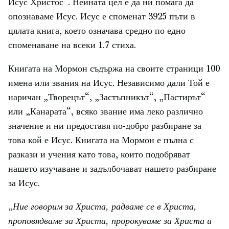
Исус Христос“. Нейната цел е да ни помага да
опознаваме Исус. Исус е споменат 3925 пъти в
цялата книга, което означава средно по едно
споменаване на всеки 1.7 стиха.
Книгата на Мормон съдържа на своите страници 100
имена или звания на Исус. Независимо дали Той е
наричан „Творецът“, „Застъпникът“, „Пастирът“
или „Канарата“, всяко звание има леко различно
значение и ни предоставя по-добро разбиране за
това кой е Исус. Книгата на Мормон е пълна с
разкази и учения като това, които подобряват
нашето изучаване и задълбочават нашето разбиране
за Исус.
„
Ние говорим за Христа, радваме се в Христа,
проповядваме за Христа, пророкуваме за Христа и