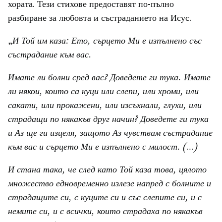
хората. Тези стихове предоставят по-пълно
разбиране за любовта и състраданието на Исус.
„
И Той им каза: Ето, сърцето Ми е изпълнено със
състрадание към вас.
Имате ли болни сред вас? Доведете ги тука. Имате
ли някои, които са куци или слепи, или хроми, или
сакати, или прокажени, или изсъхнали, глухи, или
страдащи по някакъв друг начин? Доведете ги тука
и Аз ще ги изцеля, защото Аз чувствам състрадание
към вас и сърцето Ми е изпълнено с милост. (…)
И стана така, че след като Той каза това, цялото
множество едновременно излезе напред с болните и
страдащите си, с куците си и със слепите си, и с
немите си, и с всички, които страдаха по някакъв