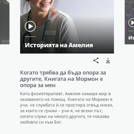
И
Историята на Амелия
Когато трябва да бъда опора за
другите, Книгата на Мормон е
опора за мен
Като физиотерапевт, Амелия намира мир в
оказването на помощ. Книгата на Мормон я
учи, че службата ѝ се простира отвъд онези,
за които се грижи – учи я, че всеки път,
когато служи на някого другиго, тя показва
любовта си към Бог.