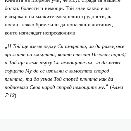
Книгата на Мормон учи, че Исус страда за нашите
болки, болести и немощи. Той знае какво е да
издържаш на малките ежедневни трудности, да
носиш тежко бреме или да понасяш изпитания,
които изглеждат непреодолими.
„
И Той ще вземе върху Си смъртта, за да развърже
връзките на смъртта, които стягат Неговия народ;
и Той ще вземе върху Си немощите им, за да може
сърцето Му да се изпълни с милостта според
плътта, та да узнае Той според плътта как да
подпомага Своя народ според немощите му.
“ (
Алма
7:12
)