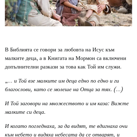
В Библията се говори за любовта на Исус към
малките деца, а в Книгата на Мормон са включени
допълнителни разкази за това как Той им служи.
„
… и Той взе малките им деца едно по едно и ги
благослови, като се молеше на Отца за тях. (…)
И Той заговори на множеството и им каза: Вижте
малките си деца.
И когато погледнаха, за да видят, те вдигнаха очи
към небето и видяха небесата да се отварят, и