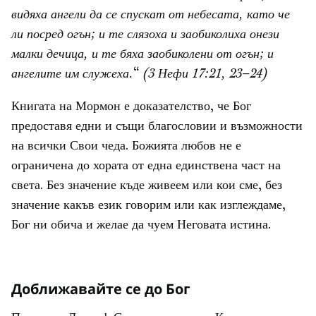
видяха ангели да се спускат от небесата, като че
ли посред огън; и те слязоха и заобиколиха онези
малки дечица, и те бяха заобиколени от огън; и
ангелите им служеха.
“
(3 Нефи 17:21, 23–24)
Книгата на Мормон е доказателство, че Бог
предоставя едни и същи благословии и възможности
на всички Свои чеда. Божията любов не е
ограничена до хората от една единствена част на
света. Без значение къде живеем или кои сме, без
значение какъв език говорим или как изглеждаме,
Бог ни обича и желае да чуем Неговата истина.
Доближавайте се до Бог