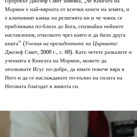
Пророкът Джозеф Смит заявява, „че Книгата на
Мормон е най-вярната от всички книги на земята, и
е ключовият камък на религията ни и че човек се
приближава по-близо до Бога, спазвайки нейните
наставления, отколкото чрез която и да било друга
книга“ (
Учения на президентите на Църквата
:
Джозеф Смит, 2008 г., с. 68). Като четете разказите и
ученията в Книгата на Мормон, можете да
опознавате Исус по-добре, да имате повече вяра в
Него и да се наслаждавате по-пълно на силата на
Неговата благодат в живота си.