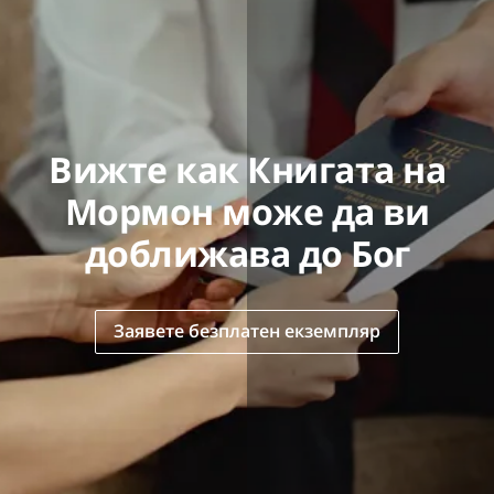
Вижте как Книгата на
Мормон може да ви
доближава до Бог
Заявете безплатен екземпляр