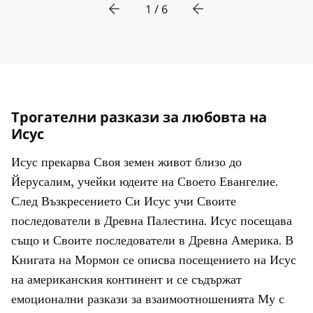
1 / 6
Трогателни разкази за любовта на
Исус
Исус прекарва Своя земен живот близо до
Йерусалим, учейки юдеите на Своето Евангелие.
След Възкресението Си Исус учи Своите
последователи в Древна Палестина. Исус посещава
също и Своите последователи в Древна Америка. В
Книгата на Мормон се описва посещението на Исус
на американския континент и се съдържат
емоционални разкази за взаимоотношенията Му с