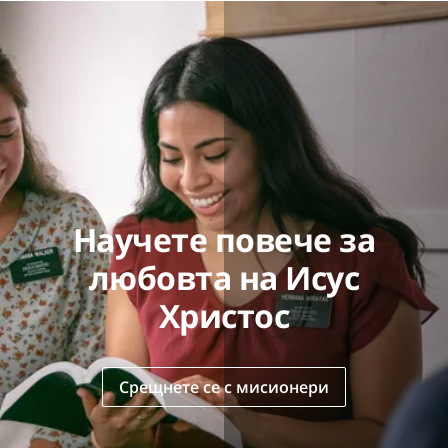
Научете повече за
любовта на Исус
Христос
Срещнете се с мисионери