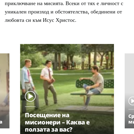
приключване на мисията. Всеки от тях е личност с
уникален произход и обстоятелства, обединени от
любовта си към Исус Христос.
Посещение на
Ср
мисионери – Каква е
а
м
ползата за вас?