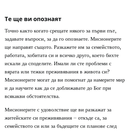
Те ще ви опознаят
Точно както когато срещате някого за първи път,
задавате въпроси, за да го опознаете. Мисионерите
ще направят същото. Разкажете им за семейството,
работата, хобитата си и всичко друго, което бихте
искали да споделите. Имали ли сте проблеми с
вярата или тежки преживявания в живота си?
Мисионерите могат да ви помогнат да намерите мир
и да научите как да се доближавате до Бог при
всякакви обстоятелства.
Мисионерите с удоволствие ще ви разкажат за
житейските си преживявания – откъде са, за
семейството си или за бъдещите си планове след