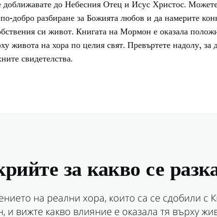
е доближавате до Небесния Отец и Исус Христос. Можете
по-добро разбиране за Божията любов и да намерите кон
обствения си живот. Книгата на Мормон е оказала полож
ху живота на хора по целия свят. Превъртете надолу, за 
хните свидетелства.
рийте за какво се разк
ението на реални хора, които са се сдобили с К
 и вижте какво влияние е оказала тя върху жи