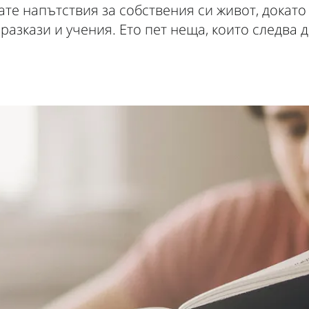
те напътствия за собствения си живот, докато
разкази и учения. Ето пет неща, които следва д