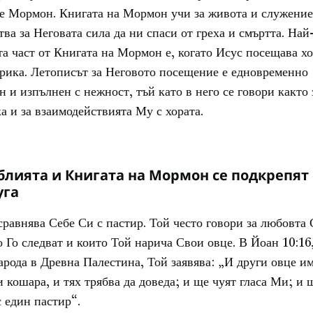
ме Мормон. Книгата на Мормон учи за живота и служение
тва за Неговата сила да ни спаси от греха и смъртта. Най
а част от Книгата на Мормон е, когато Исус посещава хо
рика. Летописът за Неговото посещение е едновременно
 и изпълнен с нежност, тъй като в него се говори както 
ка и за взаимодействията Му с хората.
блията и Книгата на Мормон се подкрепят
уга
сравнява Себе Си с пастир. Той често говори за любовта
о Го следват и които Той нарича Свои овце. В Йоан 10:16
арода в Древна Палестина, Той заявява: „И други овце и
зи кошара, и тях трябва да доведа; и ще чуят гласа Ми; и 
с един пастир“.