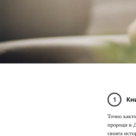
1
Кн
Точно както
пророци в Д
своята исто