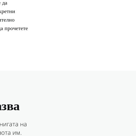
 да
кретни
ително
да прочетете
азва
нигата на
вота им.