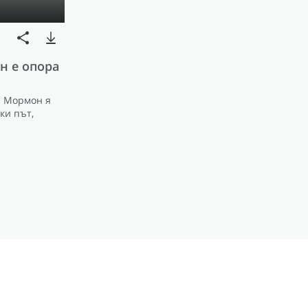
н е опора
а Мормон я
ки път,