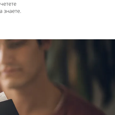
 четете
а знаете.