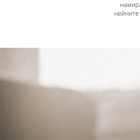
намира
нейните 