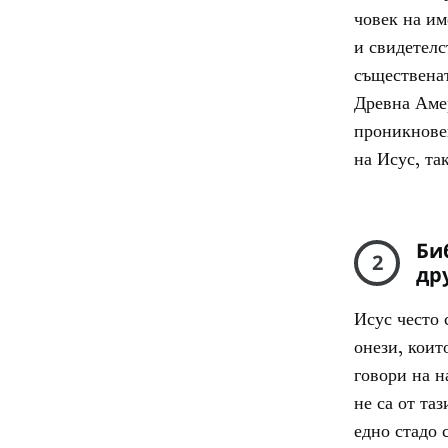
човек на и
и свидетелс
същественат
Древна Аме
проникновен
на Исус, та
Би
2
др
Исус често 
онези, коит
говори на н
не са от та
едно стадо 