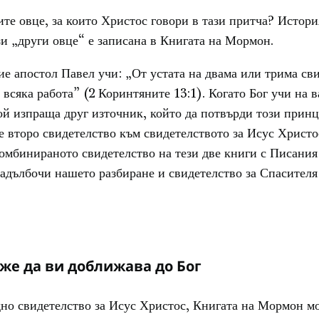
ите овце, за които Христос говори в тази притча? Истори
зи „други овце“ е записана в Книгата на Мормон.
е апостол Павел учи: „От устата на двама или трима св
 всяка работа” (2 Коринтяните 13:1). Когато Бог учи на 
й изпраща друг източник, който да потвърди този принц
 второ свидетелство към свидетелството за Исус Христо
омбинираното свидетелство на тези две книги с Писания
адълбочи нашето разбиране и свидетелство за Спасителя
же да ви доближава до Бог
но свидетелство за Исус Христос, Книгата на Мормон м