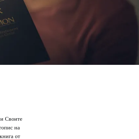
 и Своите
топис на
 книга от