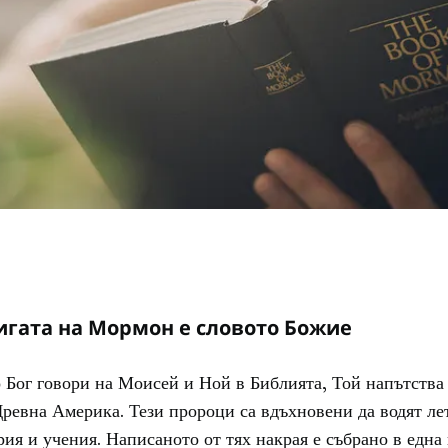
игата на Мормон е словото Божие
 Бог говори на Моисей и Ной в Библията, Той напътства
ревна Америка. Тези пророци са вдъхновени да водят ле
рия и учения. Написаното от тях накрая е събрано в една