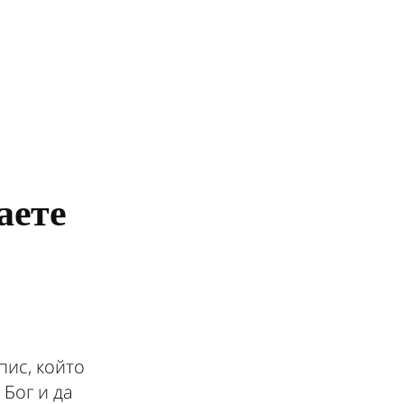
аете
пис, който
 Бог и да