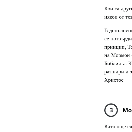
Кои са друг
някои от те
В допълнени
се потвърди
принцип, То
на Мормон е
Библията. К
разшири и з
Христос.
3
Мо
Като още ед