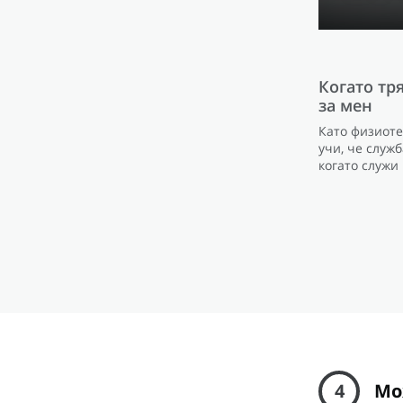
Когато тр
за мен
Като физиоте
учи, че служб
когато служи 
4
Мо