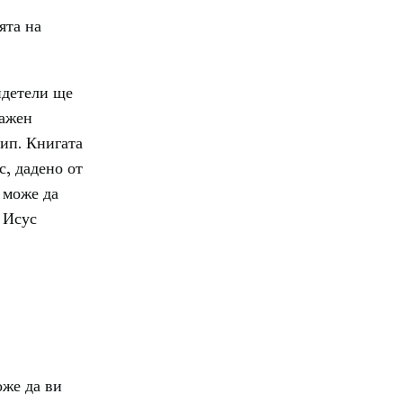
ята на
идетели ще
важен
ип. Книгата
с, дадено от
 може да
 Исус
оже да ви