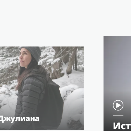
 Джулиана
Ист