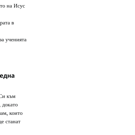
то на Исус
-
рата в
за ученията
 една
 Си към
, докато
мам, които
ще станат