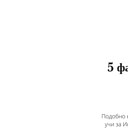
5 ф
Подобно н
учи за И