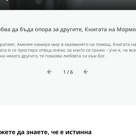
ябва да бъда опора за другите, Книгата на Мормо
рапевт, Амелия намира мир в оказването на помощ. Книгата н
ата ѝ се простира отвъд онези, за които се грижи – учи я, че все
на някого другиго, тя показва любовта си към Бог.
1 / 6
жете да знаете, че е истинна