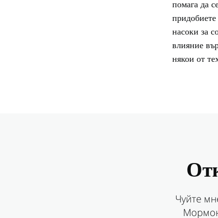
помага да с
придобиете 
насоки за с
влияние вър
някои от те
Отк
Чуйте мн
Мормон,