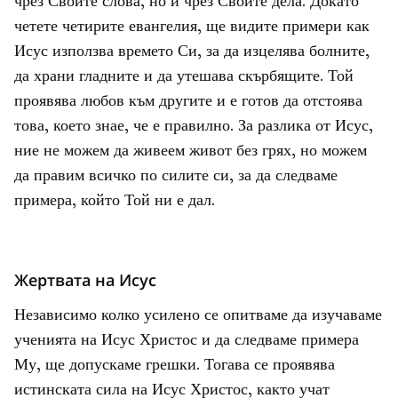
чрез Своите слова, но и чрез Своите дела. Докато
четете четирите евангелия, ще видите примери как
Исус използва времето Си, за да изцелява болните,
да храни гладните и да утешава скърбящите. Той
проявява любов към другите и е готов да отстоява
това, което знае, че е правилно. За разлика от Исус,
ние не можем да живеем живот без грях, но можем
да правим всичко по силите си, за да следваме
примера, който Той ни е дал.
Жертвата на Исус
Независимо колко усилено се опитваме да изучаваме
ученията на Исус Христос и да следваме примера
Му, ще допускаме грешки. Тогава се проявява
истинската сила на Исус Христос, както учат