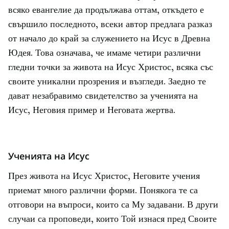
всяко евангелие да продължава оттам, откъдето е
свършило последното, всеки автор предлага разказ
от начало до край за служението на Исус в Древна
Юдея. Това означава, че имаме четири различни
гледни точки за живота на Исус Христос, всяка със
своите уникални прозрения и възгледи. Заедно те
дават незабравимо свидетелство за ученията на
Исус, Неговия пример и Неговата жертва.
Ученията на Исус
През живота на Исус Христос, Неговите учения
приемат много различни форми. Понякога те са
отговори на въпроси, които са Му задавани. В други
случаи са проповеди, които Той изнася пред Своите