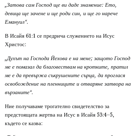
„Затова сам Господ ще ви даде знамение: Ето,
девица ще зачене и ще роди син, и ще го нарече
Емануил“.
В Исайя 61:1 се предрича служението на Исус
Христос:
„Духът на Господа Йехова е на мене; защото Господ
ме е помазал да благовествам на кротките, пратил
ме е да превържа съкрушените сърца, да проглася
освобождение на пленниците и отваряне затвора на
вързаните“.
Ние получаваме трогателно свидетелство за
предстоящата жертва на Исус в Исайя 53:4–5,
където се казва: