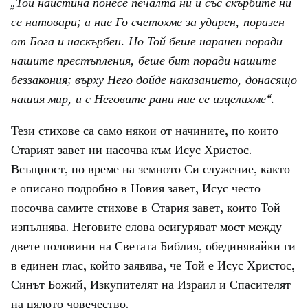
„Той наистина понесе печалта ни и със скърбите ни
се натовари; а ние Го счетохме за ударен, поразен
от Бога и наскърбен. Но Той беше наранен поради
нашите престъпления, беше бит поради нашите
беззакония; върху Него дойде наказанието, донасящо
нашия мир, и с Неговите рани ние се изцелихме“.
Тези стихове са само някои от начините, по които
Старият завет ни насочва към Исус Христос.
Всъщност, по време на земното Си служение, както
е описано подробно в Новия завет, Исус често
посочва самите стихове в Стария завет, които Той
изпълнява. Неговите слова осигуряват мост между
двете половини на Светата Библия, обединявайки ги
в единен глас, който заявява, че Той е Исус Христос,
Синът Божий, Изкупителят на Израил и Спасителят
на цялото човечество.