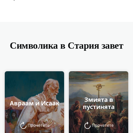
Символика в Стария завет
Змията в
Авраам и Исаак
пустинята
Прочетете
Прочетете