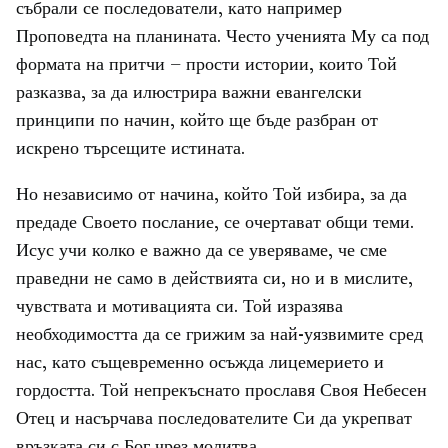
събрали се последователи, като например
Проповедта на планината. Често ученията Му са под
формата на притчи – прости истории, които Той
разказва, за да илюстрира важни евангелски
принципи по начин, който ще бъде разбран от
искрено търсещите истината.
Но независимо от начина, който Той избира, за да
предаде Своето послание, се очертават общи теми.
Исус учи колко е важно да се уверяваме, че сме
праведни не само в действията си, но и в мислите,
чувствата и мотивацията си. Той изразява
необходимостта да се грижим за най-уязвимите сред
нас, като същевременно осъжда лицемерието и
гордостта. Той непрекъснато прославя Своя Небесен
Отец и насърчава последователите Си да укрепват
връзката си с Бог чрез молитва.