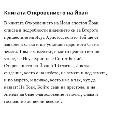
Книгата Откровението на Йоан
В книгата Откровението на Йоан апостол Йоан
описва в подробности видението си за Второто
пришествие на Исус Христос, когато Той ще се
завърне в слава и ще установи царството Си на
земята. Това е моментът, в който целият свят ще
узнае, че Исус Христос е Синът Божий.
Откровението на Йоан 5:13 гласи: „И всяко
създание, което е на небето, на земята и под земята,
и по морето, и всичко, което има в тях, чух да
казват: На Този, Който седи на престола, и на
Агнеца да бъде благословение и почит, слава и
господство до вечни векове“.