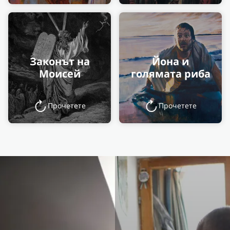
Законът на
Йона и
Моисей
голямата риба
Прочетете
Прочетете