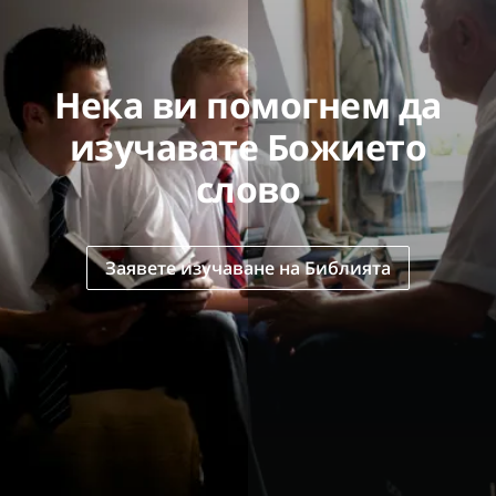
Нека ви помогнем да
изучавате Божието
слово
Заявете изучаване на Библията