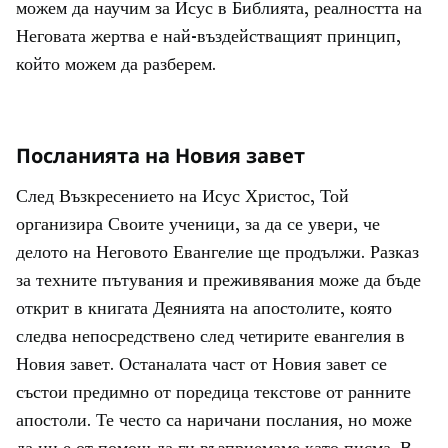
можем да научим за Исус в Библията, реалността на
Неговата жертва е най-въздействащият принцип,
който можем да разберем.
Посланията на Новия завет
След Възкресението на Исус Христос, Той
организира Своите ученици, за да се увери, че
делото на Неговото Евангелие ще продължи. Разказ
за техните пътувания и преживявания може да бъде
открит в книгата Деянията на апостолите, която
следва непосредствено след четирите евангелия в
Новия завет. Останалата част от Новия завет се
състои предимно от поредица текстове от ранните
апостоли. Те често са наричани послания, но може