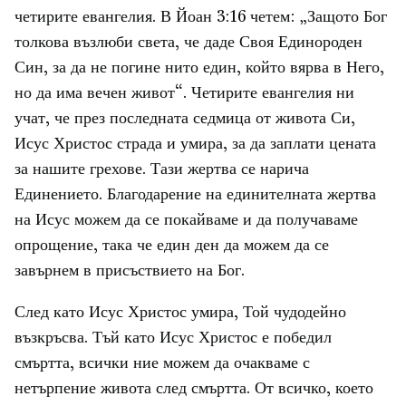
четирите евангелия. В Йоан 3:16 четем: „Защото Бог
толкова възлюби света, че даде Своя Единороден
Син, за да не погине нито един, който вярва в Него,
но да има вечен живот“. Четирите евангелия ни
учат, че през последната седмица от живота Си,
Исус Христос страда и умира, за да заплати цената
за нашите грехове. Тази жертва се нарича
Единението. Благодарение на единителната жертва
на Исус можем да се покайваме и да получаваме
опрощение, така че един ден да можем да се
завърнем в присъствието на Бог.
След като Исус Христос умира, Той чудодейно
възкръсва. Тъй като Исус Христос е победил
смъртта, всички ние можем да очакваме с
нетърпение живота след смъртта. От всичко, което