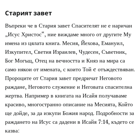
Старият завет
Въпреки че в Стария завет Спасителят не е наричан
„Исус Христос“, ние виждаме много от другите Му
имена из цялата книга. Месия, Йехова, Емануил,
Изкупител, Светия Израилев, Чудесен, Съветник,
Бог Могъщ, Отец на вечността и Княз на мира са
само някои от имената, с които Той e отъждествяван.
Пророците от Стария завет предричат Неговото
раждане, Неговото служение и Неговата спасителна
жертва. Например в книгата на Исайя получаваме
красиво, многостранно описание на Месията, Който
ще дойде, за да изкупи Божия народ. Подробности за
раждането на Исус са дадени в Исайя 7:14, където се
казва: