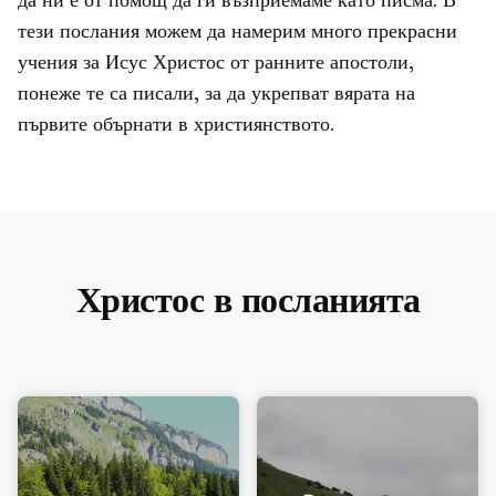
да ни е от помощ да ги възприемаме като писма. В
тези послания можем да намерим много прекрасни
учения за Исус Христос от ранните апостоли,
понеже те са писали, за да укрепват вярата на
първите обърнати в християнството.
Христос в посланията