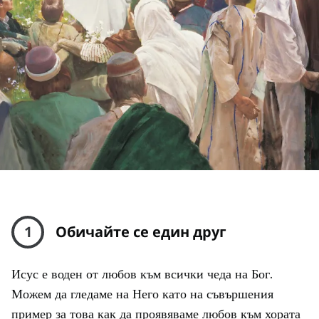
1
Обичайте се един друг
Исус е воден от любов към всички чеда на Бог.
Можем да гледаме на Него като на съвършения
пример за това как да проявяваме любов към хората