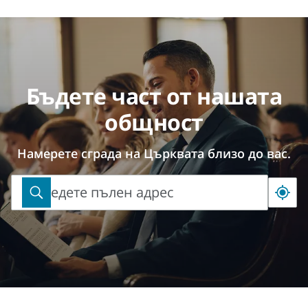
Бъдете част от нашата
общност
Намерете сграда на Църквата близо до вас.
Въведете пълен адрес
Въведете
пълен
адрес