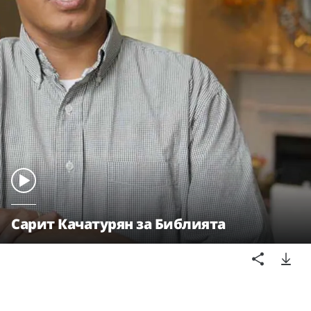
Сарит Качатурян за Библията