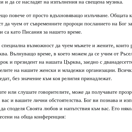
и и да се насладят на изпълнения на свещена музика.
нещо повече от просто вдъхновяващо излъчване. Общата 
т да чуем от съвременните пророци посланието на Бог за
и са като Писания за нашето време.
 специална възможност да чуем мъжете и жените, които 
ва. Вълнуващо време, в което можем да се учим от Ръсе
рок и президент на нашата Църква, заедно с дванадесетт
елите на нашите женски и младежки организации. Всичк
едат, без значение към коя религия принадлежат.
ате или слушате говорителите, може да получавате прозр
 вас и вашите лични обстоятелства. Бог ви познава и изп
 да споделя Своята любов и напътствия към вас. Ето няк
несени на обща конференция: