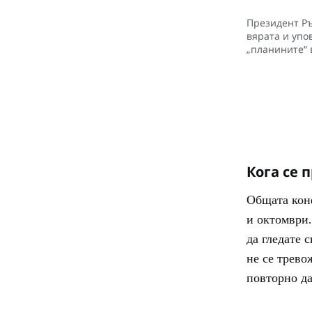
Президент Ръ
вярата и упо
„планините“ 
Кога се
Общата конф
и октомври.
да гледате 
не се трево
повторно да