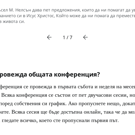
сел М. Нелсън дава пет предложения, които да ни помагат да 
ванието си в Исус Христос, Който може да ни помага да премес
в живота си.
1 / 7
 провежда общата конференция?
еренция се провежда в първата събота и неделя на месе
 Всяка конференция се състои от пет двучасови сесии, н
според собствения си график. Ако пропуснете нещо, докат
жете. Всяка сесия ще бъде достъпна онлайн, така че да м
 гледате всичко, което сте пропуснали първия път.