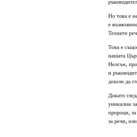
ръководител
Но това е 
е възможнос
Техните реч
Това е също
нашата Църк
Нелсън, про
и ръководит
дошли да гл
Докато глед
уникални за
пророци, за
за речи, из