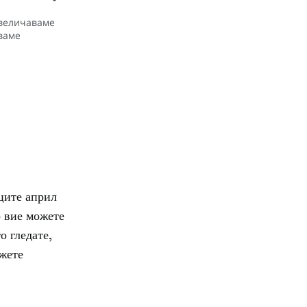
увеличаваме
тваме
ците април
о вие можете
о гледате,
ожете