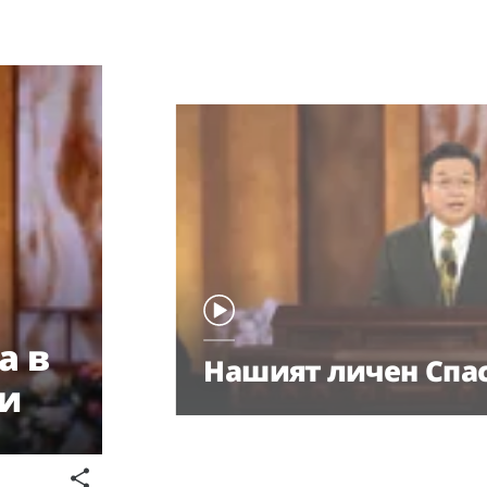
а в
Нашият личен Спа
и