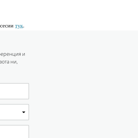
 сесии
тук
.
нференция и
вота ни,