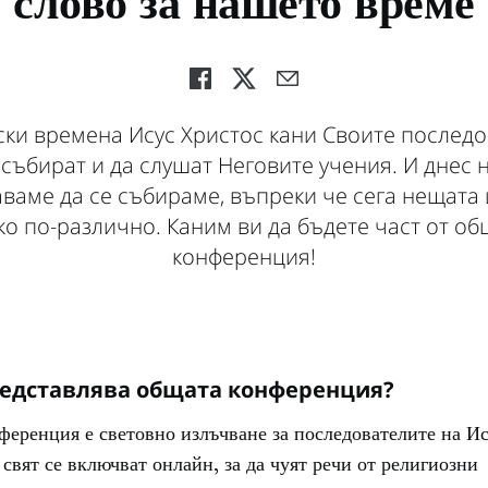
слово за нашето време
ски времена Исус Христос кани Своите последо
 събират и да слушат Неговите учения. И днес 
ваме да се събираме, въпреки че сега нещата 
ко по-различно. Каним ви да бъдете част от об
конференция!
редставлява общата конференция?
еренция е световно излъчване за последователите на Ис
 свят се включват онлайн, за да чуят речи от религиозни