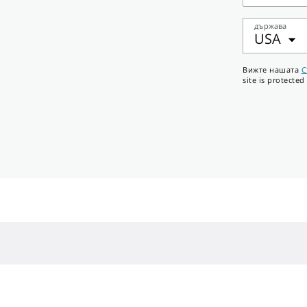
Адрес
държава
USA
Телефон
Вижте нашата
С
номер
site is protect