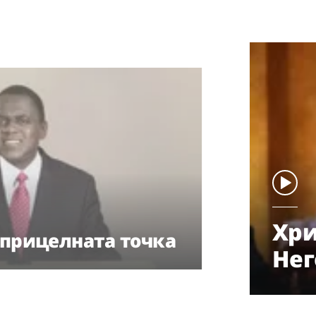
Хри
 прицелната точка
Нег