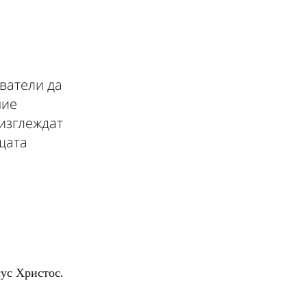
ватели да
ние
изглеждат
щата
ус Христос.