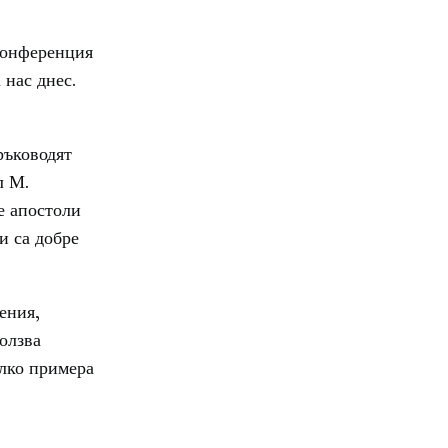
конференция
 нас днес.
ръководят
л М.
е апостоли
и са добре
ения,
олзва
олко примера