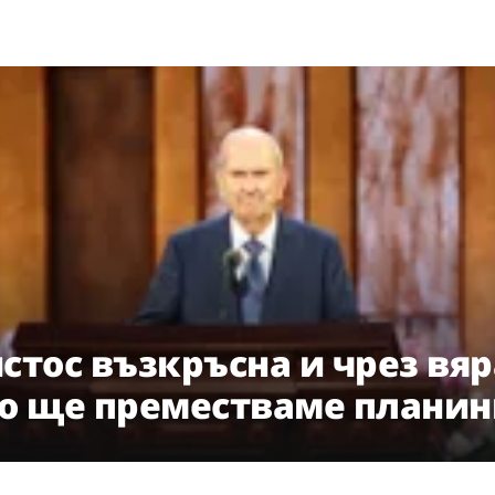
стос възкръсна и чрез вяр
о ще преместваме планин