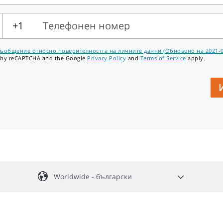
+1
Телефонен номер
ен
ъобщение относно поверителността на личните данни (Обновено на 2021-04
ed by reCAPTCHA and the Google
Privacy Policy
and
Terms of Service
apply.
Worldwide - български
English
Español