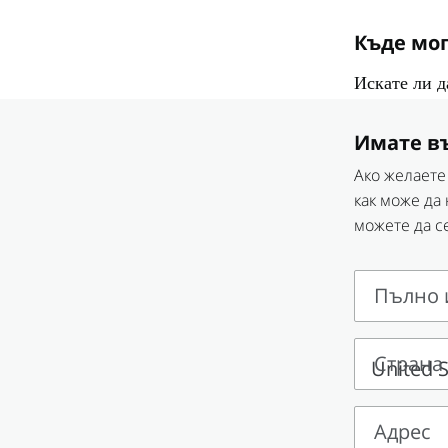
Къде мог
Искате ли 
Имате в
Ако желаете
как може да
можете да с
Пълно 
Пълно
име
Страна
Страна
Адрес