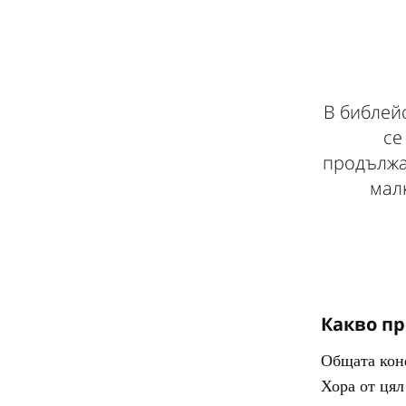
В библей
се
продължа
мал
Какво п
Общата конф
Хора от цял